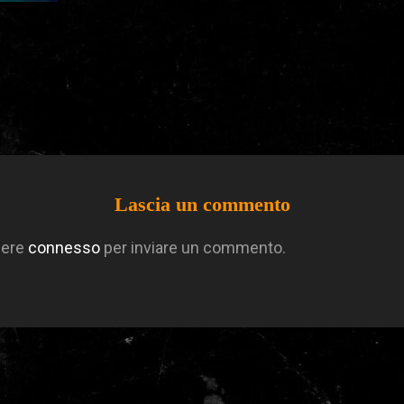
Lascia un commento
sere
connesso
per inviare un commento.