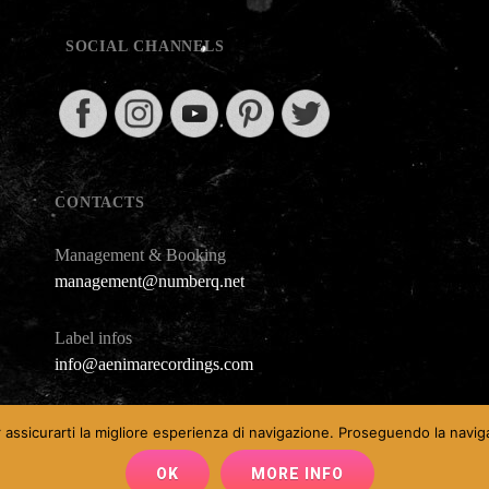
SOCIAL CHANNELS
CONTACTS
Management & Booking
management@numberq.net
Label infos
info@aenimarecordings.com
r assicurarti la migliore esperienza di navigazione. Proseguendo la naviga
Copyright © 2026
|
Audioman By
Catch Themes
OK
MORE INFO