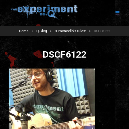
Home
>
Q-Blog
>
/
Limoncello's rules!
>
DSCF6122
DSCF6122