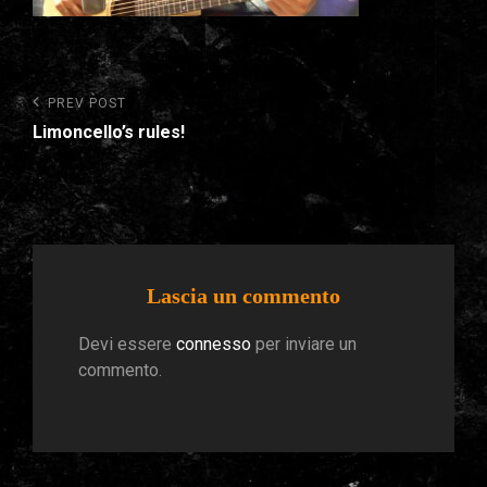
Navigazione
Previous
PREV POST
Post
articoli
Limoncello’s rules!
Lascia un commento
Devi essere
connesso
per inviare un
commento.