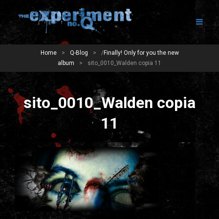
Home
>
Q-Blog
>
/
Finally! Only for you the new
album
>
sito_0010_Walden copia 11
sito_0010_Walden copia
11