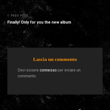
Navigazione
Previous
PREV POST
Post
articoli
Finally! Only for you the new album
Lascia un commento
Devi essere
connesso
per inviare un
commento.