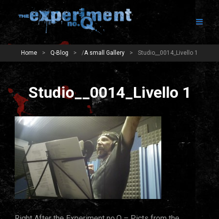
Home
>
Q-Blog
>
/
A small Gallery
>
Studio__0014_Livello 1
Studio__0014_Livello 1
Right After the Experiment no.Q – Picts from the