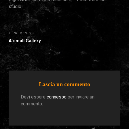
studio!
Navigazione
Previous
PREV POST
Post
articoli
A small Gallery
Lascia un commento
Devi essere
connesso
per inviare un
commento.