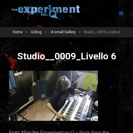
Home
>
Q-Blog
>
/
A small Gallery
>
Studio__0009_Livello 6
Studio__0009_Livello 6
Right After the Experiment no.Q – Picts from the