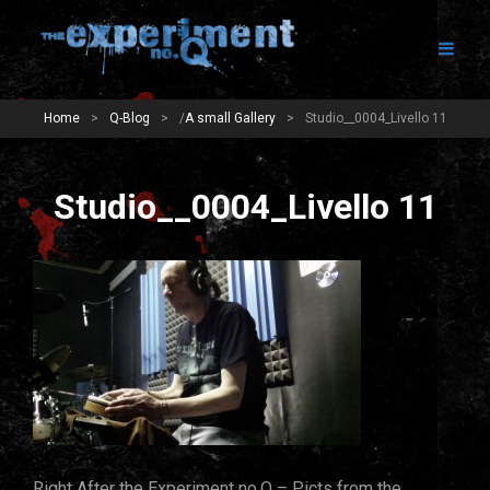
Home
>
Q-Blog
>
/
A small Gallery
>
Studio__0004_Livello 11
Studio__0004_Livello 11
Right After the Experiment no.Q – Picts from the