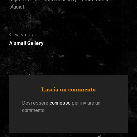
studio!
Navigazione
Previous
PREV POST
Post
articoli
A small Gallery
Lascia un commento
Devi essere
connesso
per inviare un
commento.