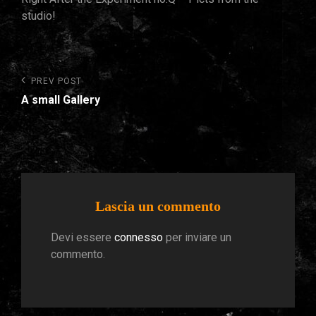
studio!
Navigazione
Previous
PREV POST
Post
articoli
A small Gallery
Lascia un commento
Devi essere
connesso
per inviare un
commento.