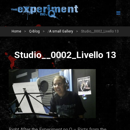
Home
>
Q-Blog
>
/
A small Gallery
>
Studio__0002_Livello 13
Studio__0002_Livello 13
Right After the Experiment no.Q – Picts from the