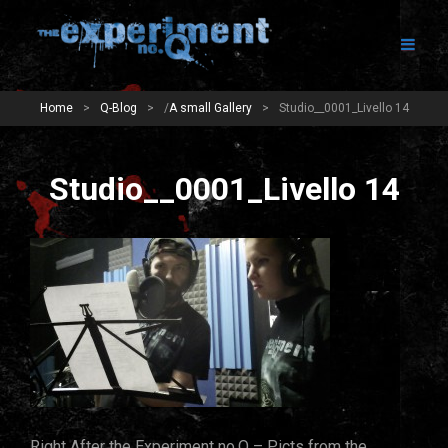
Home
>
Q-Blog
>
/
A small Gallery
>
Studio__0001_Livello 14
Studio__0001_Livello 14
Right After the Experiment no.Q – Picts from the