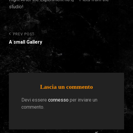
studio!
Navigazione
Previous
PREV POST
Post
articoli
A small Gallery
Lascia un commento
Devi essere
connesso
per inviare un
commento.